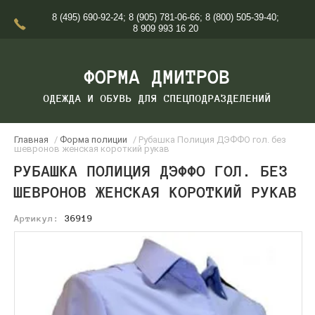
8 (495) 690-92-24
;
8 (905) 781-06-66
;
8 (800) 505-39-40
;
8 909 993 16 20
ФОРМА ДМИТРОВ
ОДЕЖДА И ОБУВЬ ДЛЯ СПЕЦПОДРАЗДЕЛЕНИЙ
Главная
/
Форма полиции
/ Рубашка Полиция ДЭФФО гол. без
шевронов женская короткий рукав
РУБАШКА ПОЛИЦИЯ ДЭФФО ГОЛ. БЕЗ
ШЕВРОНОВ ЖЕНСКАЯ КОРОТКИЙ РУКАВ
Артикул:
36919