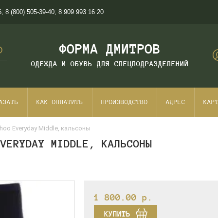
6
;
8 (800) 505-39-40
;
8 909 993 16 20
ФОРМА ДМИТРОВ
ОДЕЖДА И ОБУВЬ ДЛЯ СПЕЦПОДРАЗДЕЛЕНИЙ
АЗАТЬ
КАК ОПЛАТИТЬ
ПРОИЗВОДСТВО
АДРЕС
КАР
oo Everyday Middle, кальсоны
EVERYDAY MIDDLE, КАЛЬСОНЫ
1 800.00
p.
КУПИТЬ