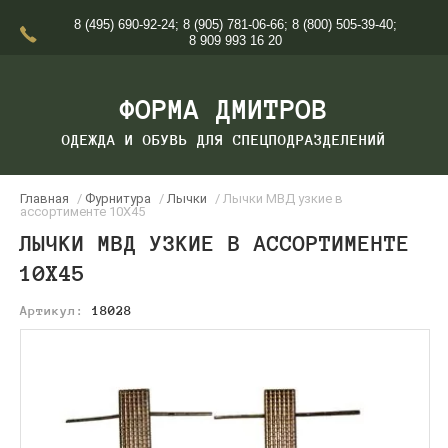
8 (495) 690-92-24
;
8 (905) 781-06-66
;
8 (800) 505-39-40
;
8 909 993 16 20
ФОРМА ДМИТРОВ
ОДЕЖДА И ОБУВЬ ДЛЯ СПЕЦПОДРАЗДЕЛЕНИЙ
Главная
/
Фурнитура
/
Лычки
/ Лычки МВД узкие в
ассортименте 10Х45
ЛЫЧКИ МВД УЗКИЕ В АССОРТИМЕНТЕ
10Х45
Артикул:
18028