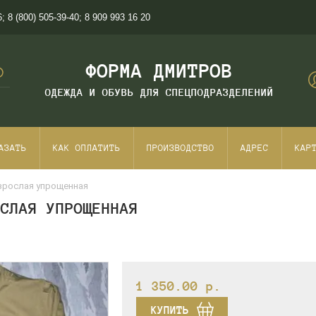
6
;
8 (800) 505-39-40
;
8 909 993 16 20
ФОРМА ДМИТРОВ
ОДЕЖДА И ОБУВЬ ДЛЯ СПЕЦПОДРАЗДЕЛЕНИЙ
АЗАТЬ
КАК ОПЛАТИТЬ
ПРОИЗВОДСТВО
АДРЕС
КАР
взрослая упрощенная
ОСЛАЯ УПРОЩЕННАЯ
1 350.00
p.
КУПИТЬ