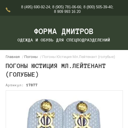
8 (495) 690-92-24
;
8 (905) 781-06-66
;
8 (800) 505-39-40
;
8 909 993 16 20
ФОРМА ДМИТРОВ
ОДЕЖДА И ОБУВЬ ДЛЯ СПЕЦПОДРАЗДЕЛЕНИЙ
Главная
/
Погоны
/ Погоны Юстиция Мл.Лейтенант (голубые)
ПОГОНЫ ЮСТИЦИЯ МЛ.ЛЕЙТЕНАНТ
(ГОЛУБЫЕ)
Артикул:
17877