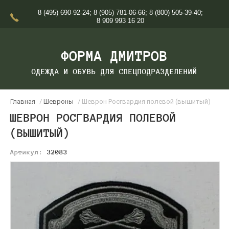
8 (495) 690-92-24
;
8 (905) 781-06-66
;
8 (800) 505-39-40
;
8 909 993 16 20
ФОРМА ДМИТРОВ
ОДЕЖДА И ОБУВЬ ДЛЯ СПЕЦПОДРАЗДЕЛЕНИЙ
Главная
/
Шевроны
/ Шеврон Росгвардия полевой (вышитый)
ШЕВРОН РОСГВАРДИЯ ПОЛЕВОЙ
(ВЫШИТЫЙ)
Артикул:
32083