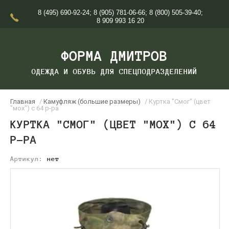
8 (495) 690-92-24
;
8 (905) 781-06-66
;
8 (800) 505-39-40
;
8 909 993 16 20
ФОРМА ДМИТРОВ
ОДЕЖДА И ОБУВЬ ДЛЯ СПЕЦПОДРАЗДЕЛЕНИЙ
Главная
/
Камуфляж (большие размеры)
/ Куртка "Смог" (цвет
"мох") с 64 р-ра
КУРТКА "СМОГ" (ЦВЕТ "МОХ") С 64
Р-РА
Артикул:
нет