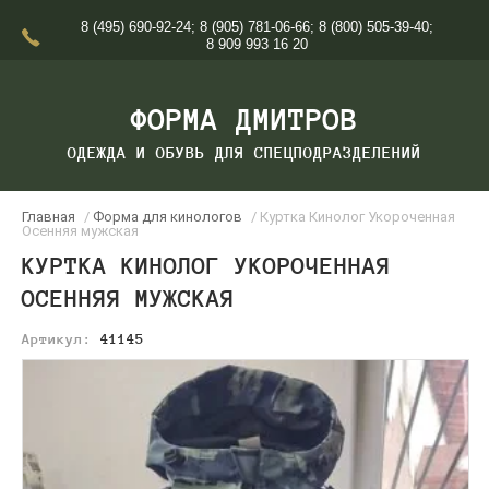
8 (495) 690-92-24
;
8 (905) 781-06-66
;
8 (800) 505-39-40
;
8 909 993 16 20
ФОРМА ДМИТРОВ
ОДЕЖДА И ОБУВЬ ДЛЯ СПЕЦПОДРАЗДЕЛЕНИЙ
Главная
/
Форма для кинологов
/ Куртка Кинолог Укороченная
Осенняя мужская
КУРТКА КИНОЛОГ УКОРОЧЕННАЯ
ОСЕННЯЯ МУЖСКАЯ
Артикул:
41145