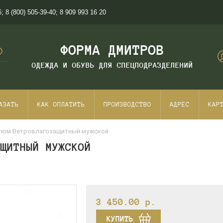
6
;
8 (800) 505-39-40
;
8 909 993 16 20
ФОРМА ДМИТРОВ
ОДЕЖДА И ОБУВЬ ДЛЯ СПЕЦПОДРАЗДЕЛЕНИЙ
АЗАТЬ
КАК ОПЛАТИТЬ
ПРОИЗВОДСТВО
АДРЕС
КАР
тюм Ветровлагозащитный мужской
АЩИТНЫЙ МУЖСКОЙ
3 450.00
p.
КУПИТЬ