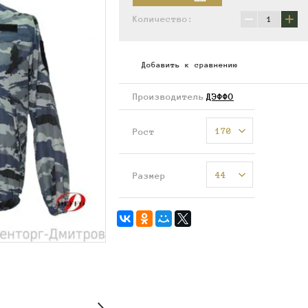
−
+
Количество:
Добавить к сравнению
Производитель
ДЭФФО
170
Рост
44
Размер