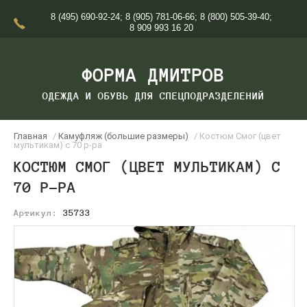
8 (495) 690-92-24
;
8 (905) 781-06-66
;
8 (800) 505-39-40
;
8 909 993 16 20
ФОРМА ДМИТРОВ
ОДЕЖДА И ОБУВЬ ДЛЯ СПЕЦПОДРАЗДЕЛЕНИЙ
Главная
/
Камуфляж (большие размеры)
/ Костюм Смог (цвет
мультикам) с 70 р-ра
КОСТЮМ СМОГ (ЦВЕТ МУЛЬТИКАМ) С
70 Р-РА
Артикул:
35733