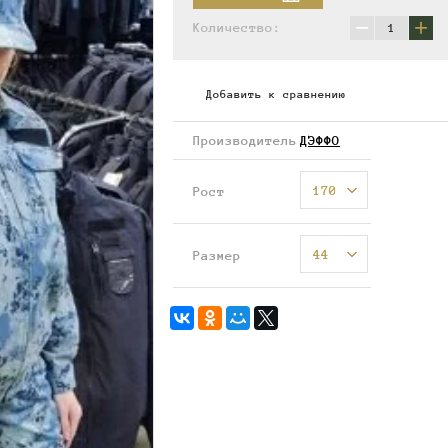
−
+
Количество:
Добавить к сравнению
Производитель
ДЭФФО
170
Рост
44
Размер