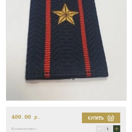
400.00
p.
КУПИТЬ
−
+
Количество: