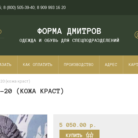
6
;
8 (800) 505-39-40
;
8 909 993 16 20
ФОРМА ДМИТРОВ
ОДЕЖДА И ОБУВЬ ДЛЯ СПЕЦПОДРАЗДЕЛЕНИЙ
АЗАТЬ
КАК ОПЛАТИТЬ
ПРОИЗВОДСТВО
АДРЕС
КАР
-20 (кожа краст)
К-20 (КОЖА КРАСТ)
5 050.00
p.
КУПИТЬ