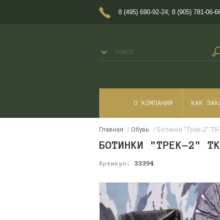
8 (495) 690-92-24
;
8 (905) 781-06-6
О КОМПАНИИ
КАК ЗАК
Главная
/
Обувь
/ Ботинки "Трек-2" ТК
БОТИНКИ "ТРЕК-2" Т
Артикул:
33394