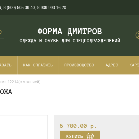
6
;
8 (800) 505-39-40
;
8 909 993 16 20
ФОРМА ДМИТРОВ
ОДЕЖДА И ОБУВЬ ДЛЯ СПЕЦПОДРАЗДЕЛЕНИЙ
АЗАТЬ
КАК ОПЛАТИТЬ
ПРОИЗВОДСТВО
АДРЕС
КАР
има 12214(с молнией)
КОЖА
6 700.00
p.
КУПИТЬ