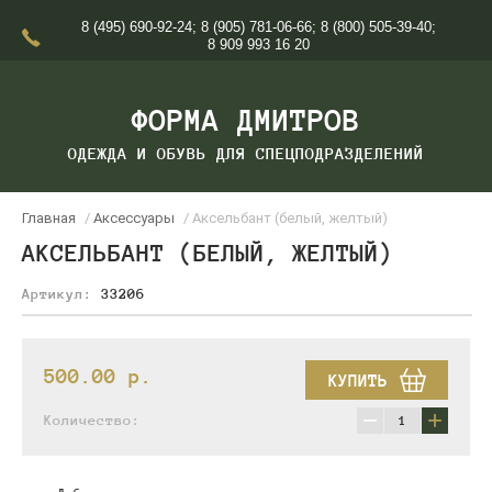
8 (495) 690-92-24
;
8 (905) 781-06-66
;
8 (800) 505-39-40
;
8 909 993 16 20
ФОРМА ДМИТРОВ
ОДЕЖДА И ОБУВЬ ДЛЯ СПЕЦПОДРАЗДЕЛЕНИЙ
Главная
/
Аксессуары
/ Аксельбант (белый, желтый)
АКСЕЛЬБАНТ (БЕЛЫЙ, ЖЕЛТЫЙ)
Артикул:
33206
500.00
p.
КУПИТЬ
−
+
Количество: