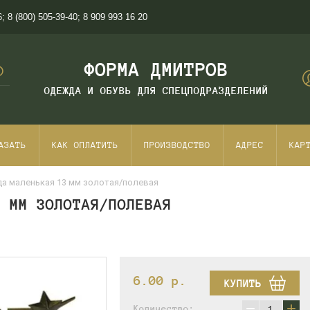
6
;
8 (800) 505-39-40
;
8 909 993 16 20
ФОРМА ДМИТРОВ
ОДЕЖДА И ОБУВЬ ДЛЯ СПЕЦПОДРАЗДЕЛЕНИЙ
АЗАТЬ
КАК ОПЛАТИТЬ
ПРОИЗВОДСТВО
АДРЕС
КАР
да маленькая 13 мм золотая/полевая
3 ММ ЗОЛОТАЯ/ПОЛЕВАЯ
6.00
p.
КУПИТЬ
−
+
Количество: