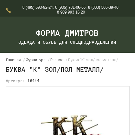
8 (495) 690-92-24
;
8 (905) 781-06-66
;
8 (800) 505-39-40
;
8 909 993 16 20
ФОРМА ДМИТРОВ
ОДЕЖДА И ОБУВЬ ДЛЯ СПЕЦПОДРАЗДЕЛЕНИЙ
Главная
/
Фурнитура
/
Разное
/ Буква "К" зол/пол металл/
БУКВА "К" ЗОЛ/ПОЛ МЕТАЛЛ/
Артикул:
16414