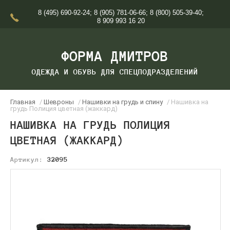
8 (495) 690-92-24
;
8 (905) 781-06-66
;
8 (800) 505-39-40
;
8 909 993 16 20
ФОРМА ДМИТРОВ
ОДЕЖДА И ОБУВЬ ДЛЯ СПЕЦПОДРАЗДЕЛЕНИЙ
Главная
/
Шевроны
/
Нашивки на грудь и спину
/ Нашивка на
грудь Полиция цветная (жаккард)
НАШИВКА НА ГРУДЬ ПОЛИЦИЯ
ЦВЕТНАЯ (ЖАККАРД)
Артикул:
32095