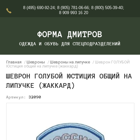
8 (495) 690-92-24
;
8 (905) 781-06-66
;
8 (800) 505-39-40
;
8 909 993 16 20
ФОРМА ДМИТРОВ
ОДЕЖДА И ОБУВЬ ДЛЯ СПЕЦПОДРАЗДЕЛЕНИЙ
Главная
/
Шевроны
/
Шевроны на липучке
/ Шеврон ГОЛУБОЙ
Юстиция общий на липучке (жаккард)
ШЕВРОН ГОЛУБОЙ ЮСТИЦИЯ ОБЩИЙ НА
ЛИПУЧКЕ (ЖАККАРД)
Артикул:
32090