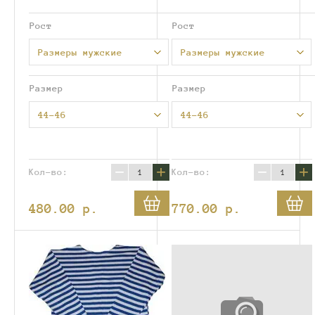
Рост
Рост
Размеры мужские
Размеры мужские
Размер
Размер
44-46
44-46
−
+
−
+
Кол-во:
Кол-во:
480.00
p.
770.00
p.