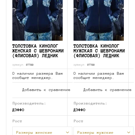
ТОЛСТОВКА КИНОЛОГ
ТОЛСТОВКА КИНОЛОГ
ЖЕНСКАЯ С ШЕВРОНАМИ
МУЖСКАЯ С ШЕВРОНАМИ
(ФЛИСОВАЯ) ЛЕДНИК
(ФЛИСОВАЯ) ЛЕДНИК
Артикул:
37700
Артикул:
37700
О наличии размера Вам
О наличии размера Вам
сообщит менеджер.
сообщит менеджер.
Добавить к сравнению
Добавить к сравнению
Производитель:
Производитель:
ДЭФФО
ДЭФФО
Рост
Рост
Размеры женские
Размеры мужские