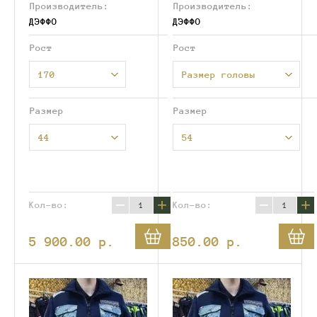
Производитель:
Производитель:
ДЭФФО
ДЭФФО
Рост
Рост
170
Размер головы
Размер
Размер
44
54
−
+
−
+
Кол-во:
Кол-во:
5 900.00
p.
850.00
p.