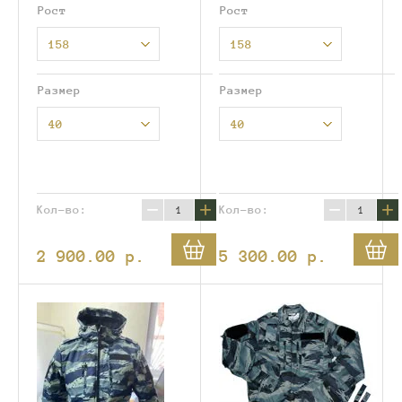
Рост
Рост
158
158
Размер
Размер
40
40
−
+
−
+
Кол-во:
Кол-во:
2 900.00
p.
5 300.00
p.