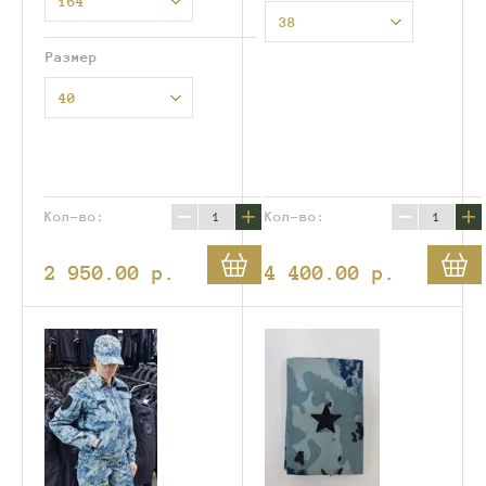
164
38
Размер
40
−
+
−
+
Кол-во:
Кол-во:
2 950.00
p.
4 400.00
p.